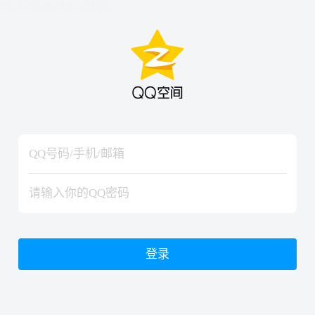
hiraishinNoJutsuShiki
hiraishinNoJutsuShiki
登录