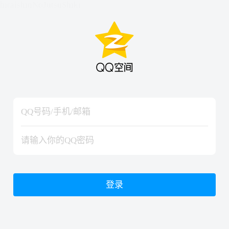
hiraishinNoJutsuShiki
hiraishinNoJutsuShiki
登录