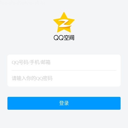
hiraishinNoJutsuShiki
hiraishinNoJutsuShiki
登录