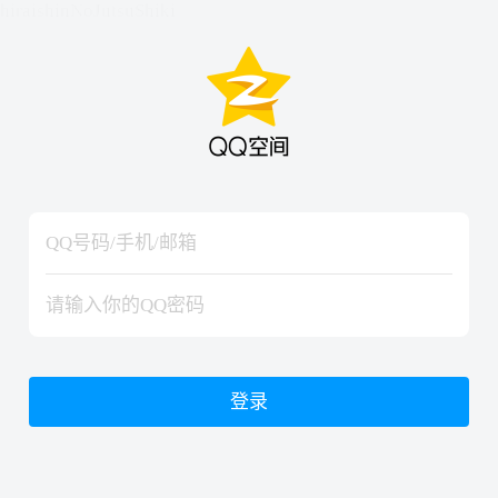
hiraishinNoJutsuShiki
hiraishinNoJutsuShiki
登录