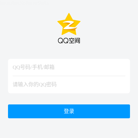
hiraishinNoJutsuShiki
hiraishinNoJutsuShiki
登录