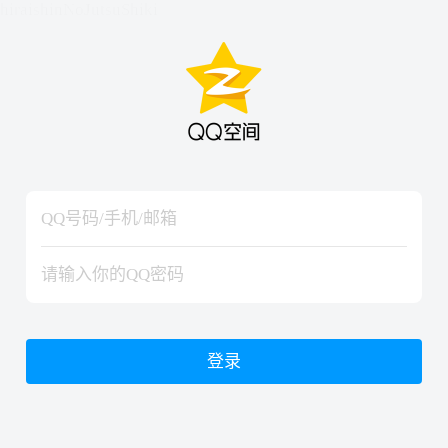
hiraishinNoJutsuShiki
hiraishinNoJutsuShiki
登录