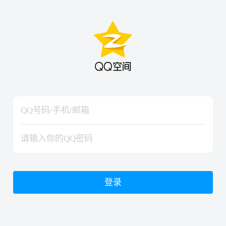
hiraishinNoJutsuShiki
hiraishinNoJutsuShiki
登录