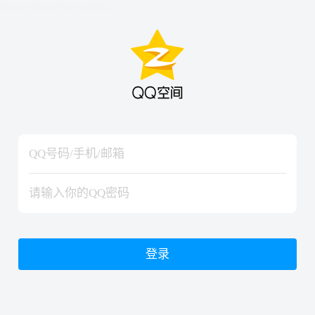
hiraishinNoJutsuShiki
hiraishinNoJutsuShiki
登录