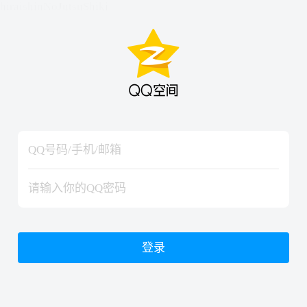
hiraishinNoJutsuShiki
hiraishinNoJutsuShiki
登录