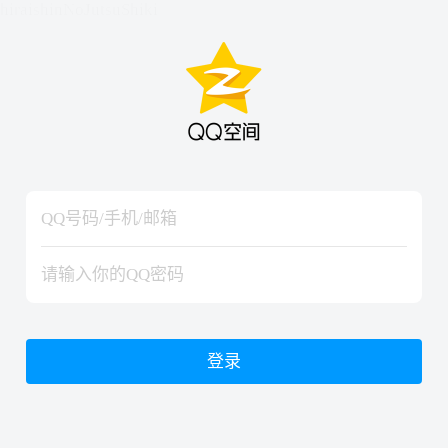
hiraishinNoJutsuShiki
hiraishinNoJutsuShiki
登录