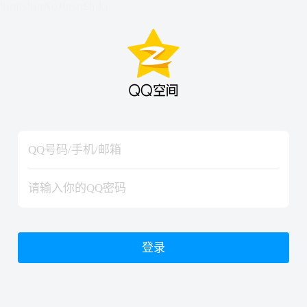
hiraishinNoJutsuShiki
hiraishinNoJutsuShiki
登录