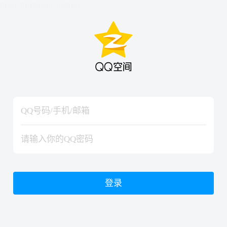
hiraishinNoJutsuShiki
hiraishinNoJutsuShiki
登录