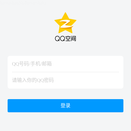
hiraishinNoJutsuShiki
hiraishinNoJutsuShiki
登录