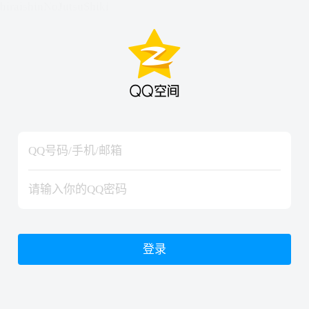
hiraishinNoJutsuShiki
hiraishinNoJutsuShiki
登录