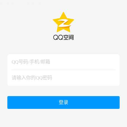
hiraishinNoJutsuShiki
hiraishinNoJutsuShiki
登录