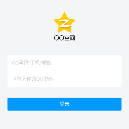
hiraishinNoJutsuShiki
hiraishinNoJutsuShiki
登录