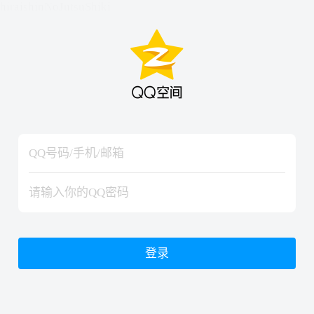
hiraishinNoJutsuShiki
hiraishinNoJutsuShiki
登录