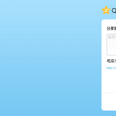
QQ
分享
说点
https: