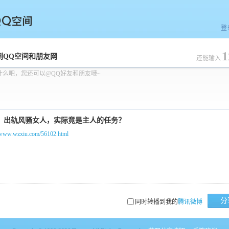
登
1
空间
到QQ空间和朋友网
还能输入
什么吧，您还可以@QQ好友和朋友哦~
//www.wzxiu.com/56102.html
分
同时转播到我的
腾讯微博