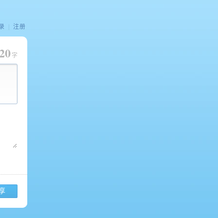
录
|
注册
20
字
享