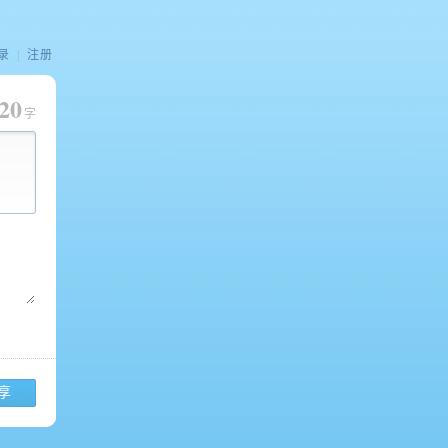
录
|
注册
20
字
享