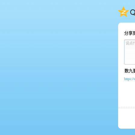
QQ
分享
说点
https: