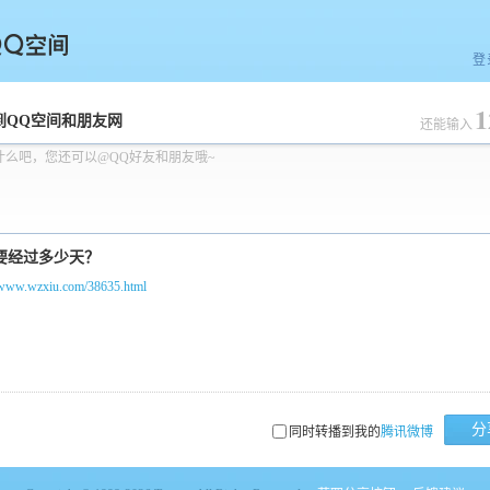
登
1
空间
到QQ空间和朋友网
还能输入
什么吧，您还可以@QQ好友和朋友哦~
//www.wzxiu.com/38635.html
分
同时转播到我的
腾讯微博