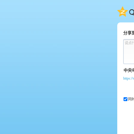
QQ
分享
说点
https:
同