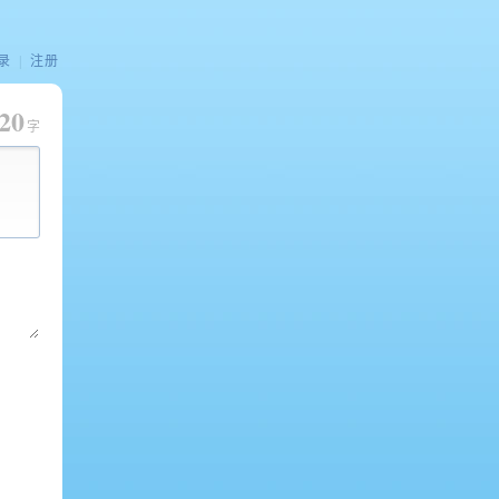
录
|
注册
20
字