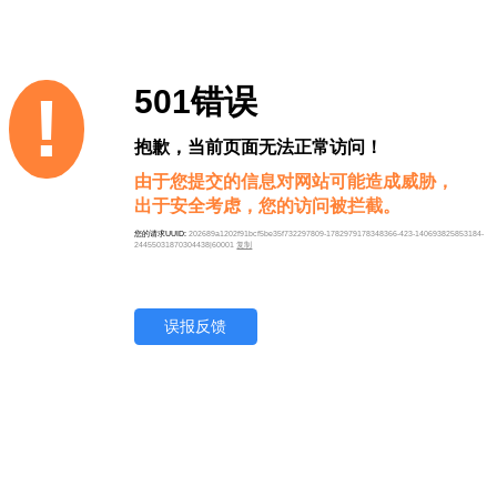
501错误
!
抱歉，当前页面无法正常访问！
由于您提交的信息对网站可能造成威胁，
出于安全考虑，您的访问被拦截。
您的请求UUID:
202689a1202f91bcf5be35f732297809-1782979178348366-423-140693825853184-
24455031870304438|60001
复制
误报反馈