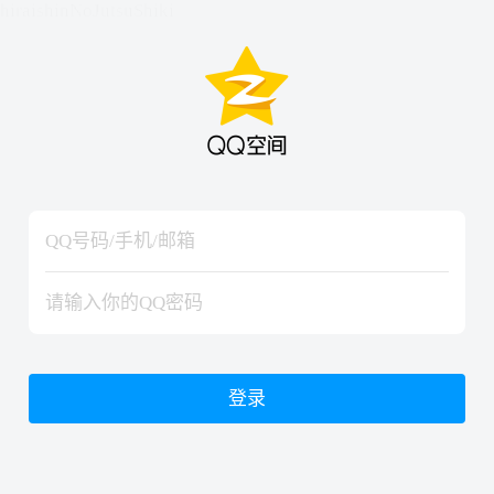
hiraishinNoJutsuShiki
hiraishinNoJutsuShiki
登录