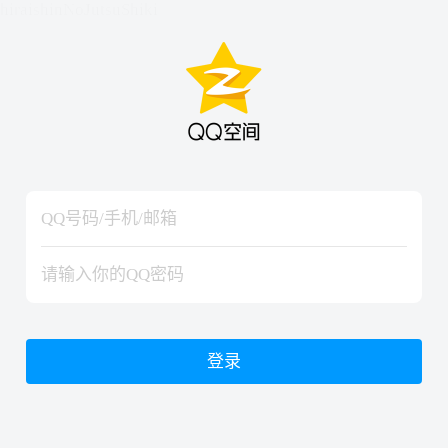
hiraishinNoJutsuShiki
hiraishinNoJutsuShiki
登录