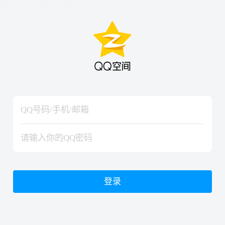
hiraishinNoJutsuShiki
hiraishinNoJutsuShiki
登录