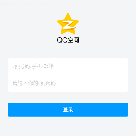
hiraishinNoJutsuShiki
hiraishinNoJutsuShiki
登录