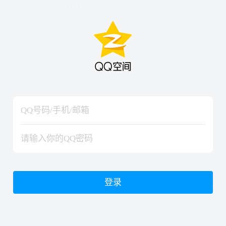
hiraishinNoJutsuShiki
hiraishinNoJutsuShiki
登录