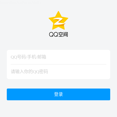
hiraishinNoJutsuShiki
hiraishinNoJutsuShiki
登录