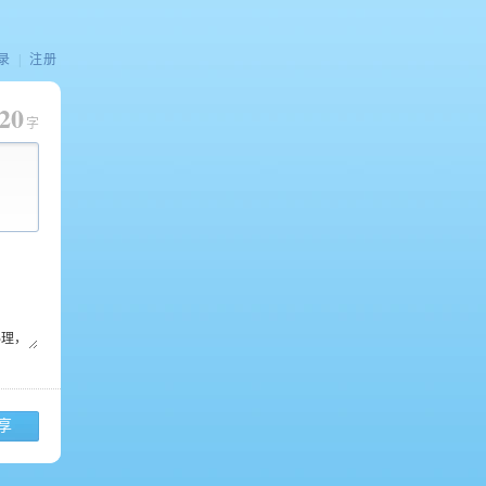
录
|
注册
20
字
享