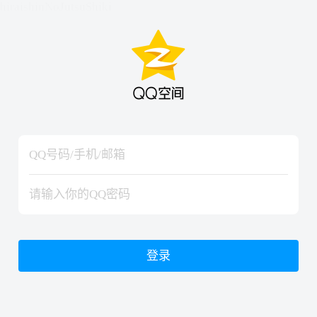
hiraishinNoJutsuShiki
hiraishinNoJutsuShiki
登录