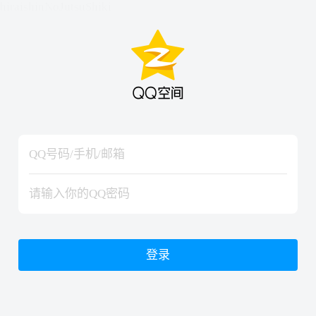
hiraishinNoJutsuShiki
hiraishinNoJutsuShiki
登录