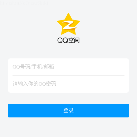
hiraishinNoJutsuShiki
hiraishinNoJutsuShiki
登录