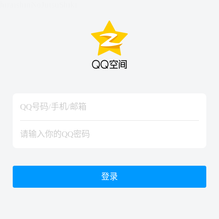
hiraishinNoJutsuShiki
hiraishinNoJutsuShiki
登录