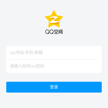
hiraishinNoJutsuShiki
hiraishinNoJutsuShiki
登录