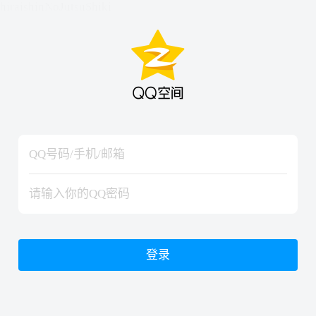
hiraishinNoJutsuShiki
hiraishinNoJutsuShiki
登录