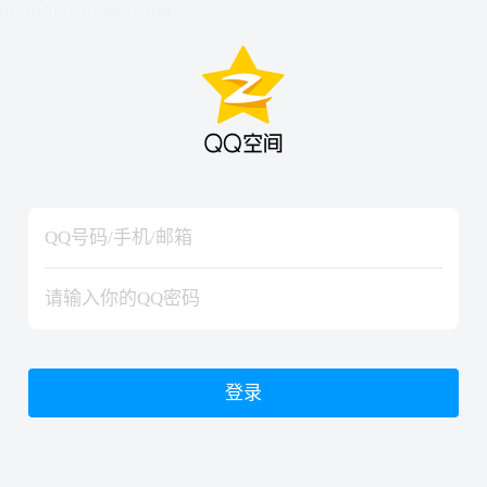
hiraishinNoJutsuShiki
hiraishinNoJutsuShiki
登录