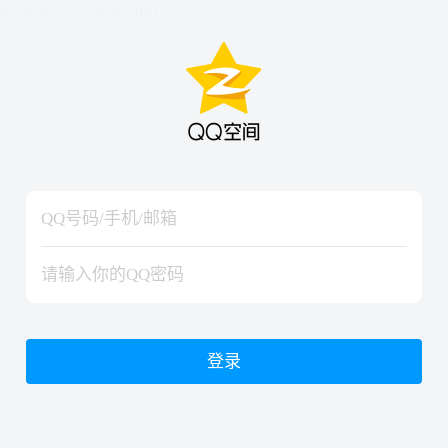
hiraishinNoJutsuShiki
hiraishinNoJutsuShiki
登录