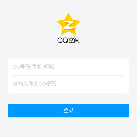
hiraishinNoJutsuShiki
hiraishinNoJutsuShiki
登录