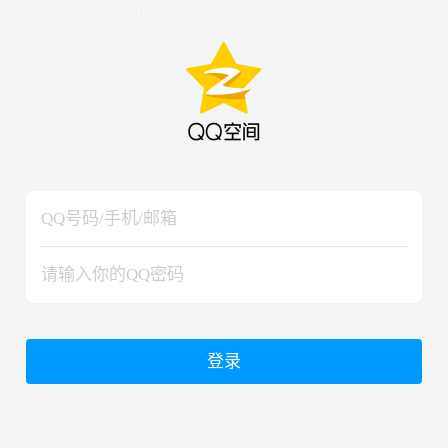
hiraishinNoJutsuShiki
hiraishinNoJutsuShiki
登录