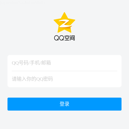
hiraishinNoJutsuShiki
hiraishinNoJutsuShiki
登录