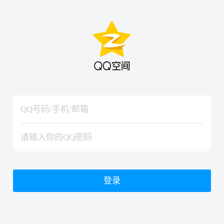
hiraishinNoJutsuShiki
hiraishinNoJutsuShiki
登录