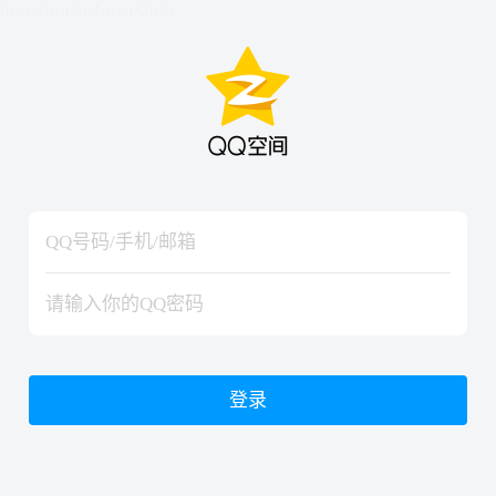
hiraishinNoJutsuShiki
hiraishinNoJutsuShiki
登录