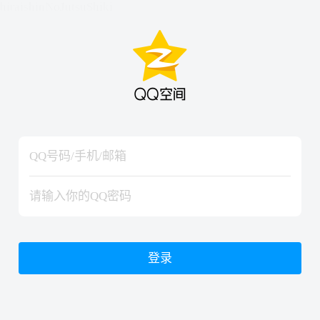
hiraishinNoJutsuShiki
hiraishinNoJutsuShiki
登录