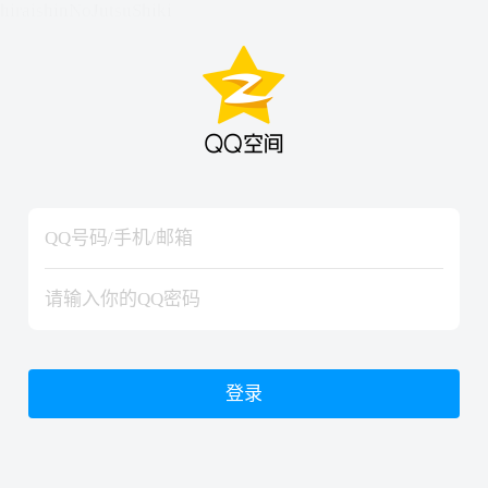
hiraishinNoJutsuShiki
hiraishinNoJutsuShiki
登录