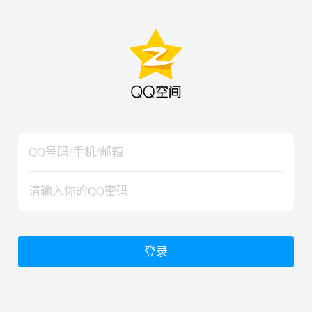
hiraishinNoJutsuShiki
hiraishinNoJutsuShiki
登录