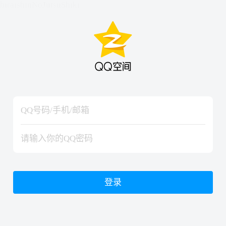
hiraishinNoJutsuShiki
hiraishinNoJutsuShiki
登录