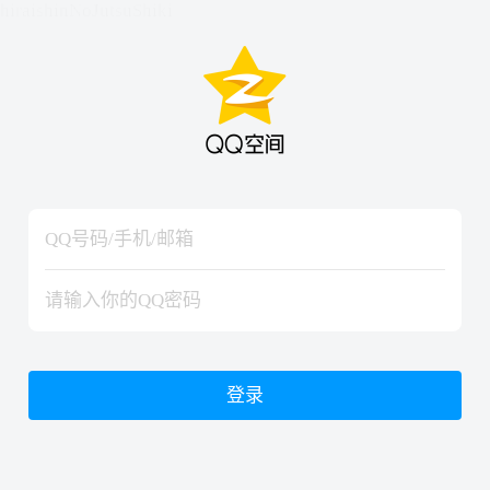
hiraishinNoJutsuShiki
hiraishinNoJutsuShiki
登录