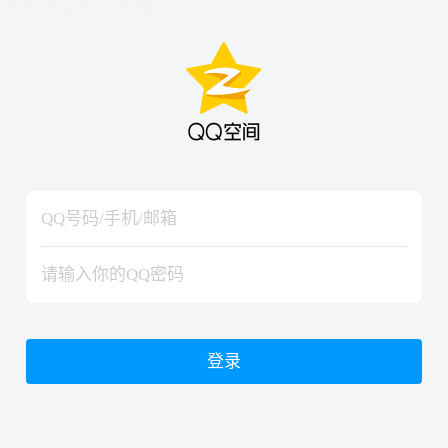
hiraishinNoJutsuShiki
hiraishinNoJutsuShiki
登录