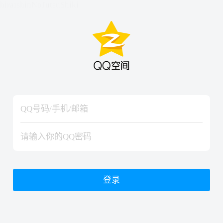
hiraishinNoJutsuShiki
hiraishinNoJutsuShiki
登录