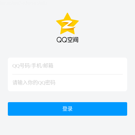
hiraishinNoJutsuShiki
hiraishinNoJutsuShiki
登录