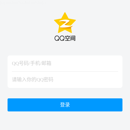
hiraishinNoJutsuShiki
hiraishinNoJutsuShiki
登录